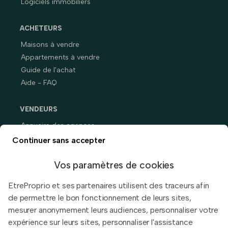
Logiciels immobiliers
ACHETEURS
Maisons à vendre
Appartements à vendre
Guide de l'achat
Aide - FAQ
VENDEURS
Annuaire des agences
Prix immobiliers en France
Continuer sans accepter
Guide du vendeur
Vos paramètres de cookies
EtreProprio et ses partenaires utilisent des traceurs afin
de permettre le bon fonctionnement de leurs sites,
Built with
in Toulouse, France.
mesurer anonymement leurs audiences, personnaliser votre
expérience sur leurs sites, personnaliser l'assistance
Informations légales