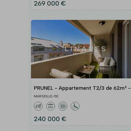
269 000 €
PRUNEL - Appartement T2/3 de 62m² -
Terrasse - 13005 BAILLE
MARSEILLE-5E
240 000 €