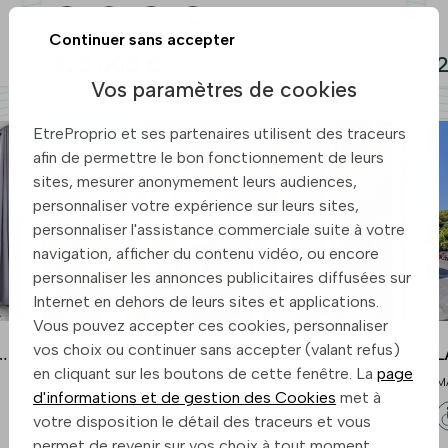
MARGUERITE
Continuer sans accepter
220 000 €
Vos paramètres de cookies
EtreProprio et ses partenaires utilisent des traceurs
afin de permettre le bon fonctionnement de leurs
sites, mesurer anonymement leurs audiences,
personnaliser votre expérience sur leurs sites,
personnaliser l'assistance commerciale suite à votre
navigation, afficher du contenu vidéo, ou encore
personnaliser les annonces publicitaires diffusées sur
Internet en dehors de leurs sites et applications.
Vous pouvez accepter ces cookies, personnaliser
vos choix ou continuer sans accepter (valant refus)
LE TRIVERSANT - Appartement T5 de
L
en cliquant sur les boutons de cette fenêtre. La
page
163m2 + 2 extérieurs + 3 expos - cave -
c
MARSEILLE-8E
M
d'informations et de gestion des Cookies
met à
13008 Perier
votre disposition le détail des traceurs et vous
permet de revenir sur vos choix à tout moment.