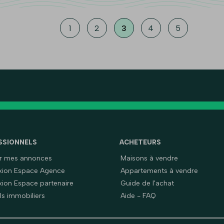
1
2
3
4
5
SSIONNELS
ACHETEURS
er mes annonces
Maisons à vendre
ion Espace Agence
Appartements à vendre
ion Espace partenaire
Guide de l'achat
ls immobiliers
Aide - FAQ