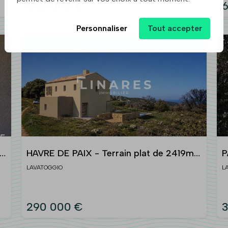
550 000 €
6
Personnaliser
Tout accepter
HAVRE DE PAIX - Terrain plat de 2419m2
P
- Vue panoramique - 20260
2
LAVATOGGIO
L
Lavatoggio/Balagne
L
290 000 €
3