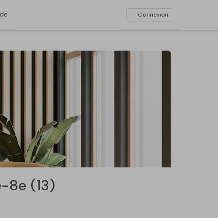
ide
Connexion
-8e (13)