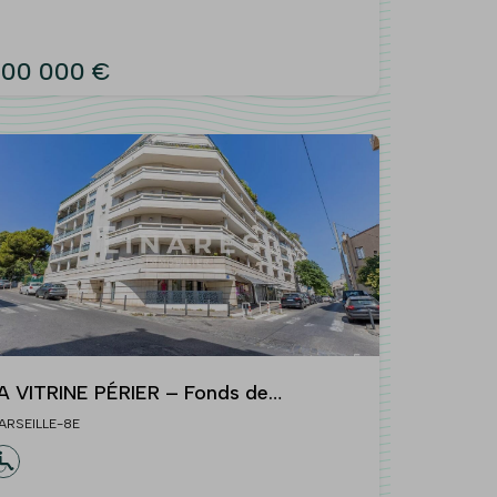
200 000 €
A VITRINE PÉRIER – Fonds de
ommerce de 66 m² – 13008
ARSEILLE-8E