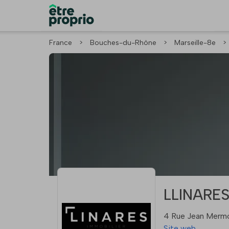
France
>
Bouches-du-Rhône
>
Marseille-8e
>
LLINARES
4 Rue Jean Mermo
Site web