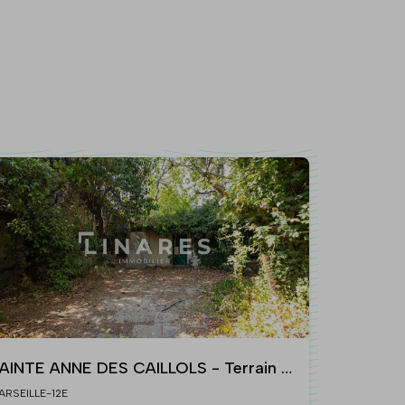
AINTE ANNE DES CAILLOLS - Terrain à
âtir de 279m2 - 13012 Les Caillols
ARSEILLE-12E