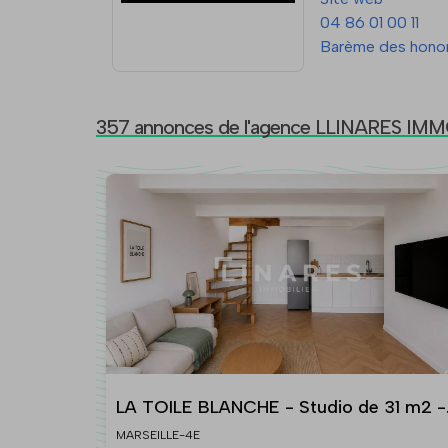
04 86 01 00 11
Barème des honor
357 annonces de l'agence LLINARES IM
LA TOILE BLANCHE - Studio de 31 m2 -
13004
MARSEILLE-4E