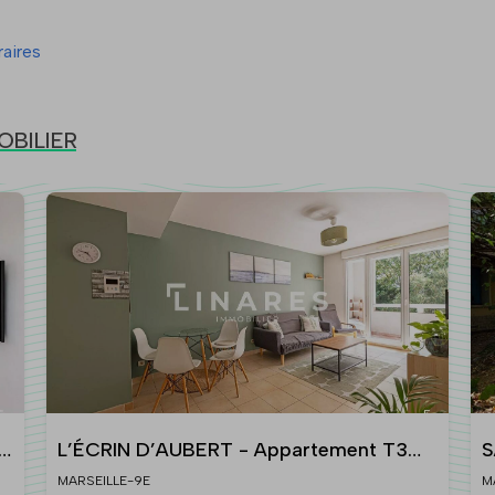
aires
MOBILIER
L’ÉCRIN D’AUBERT - Appartement T3
S
53m² - Terrasse 16m² - 13009 SAINTE-
b
MARSEILLE-9E
M