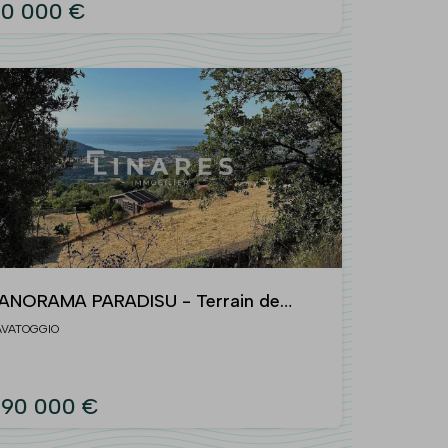
0 000 €
ANORAMA PARADISU - Terrain de
247m2 plat - Vue panoramique, mer -
AVATOGGIO
AVATOGGIO 20220
90 000 €