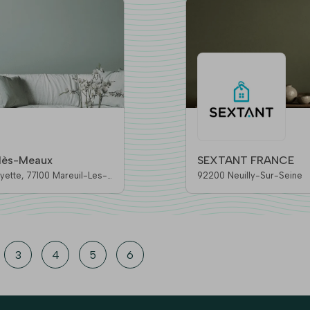
lès-Meaux
SEXTANT FRANCE
euil-Les-
92200 Neuilly-Sur-Seine
3
4
5
6