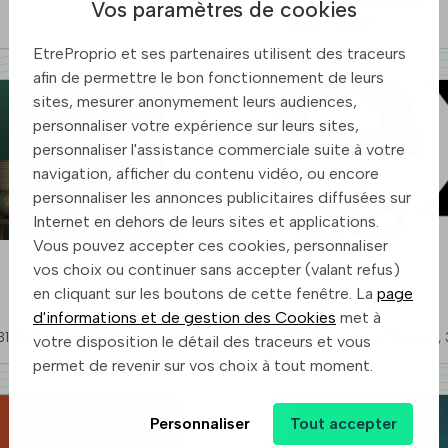
Réseau Expertimo
Vos paramètres de cookies
84000 Avignon
EtreProprio et ses partenaires utilisent des traceurs
afin de permettre le bon fonctionnement de leurs
sites, mesurer anonymement leurs audiences,
personnaliser votre expérience sur leurs sites,
personnaliser l'assistance commerciale suite à votre
navigation, afficher du contenu vidéo, ou encore
personnaliser les annonces publicitaires diffusées sur
Internet en dehors de leurs sites et applications.
Vous pouvez accepter ces cookies, personnaliser
vos choix ou continuer sans accepter (valant refus)
en cliquant sur les boutons de cette fenêtre. La
page
eXp France
d'informations et de gestion des Cookies
met à
8 Route d'Espagne - Immeuble B - Le Phénix, 31100 Toulouse
2
votre disposition le détail des traceurs et vous
permet de revenir sur vos choix à tout moment.
Personnaliser
Tout accepter