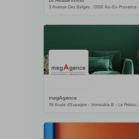
Dr House Immo
3 Avenue Des Belges , 13100 Aix-En-Provence
megAgence
11