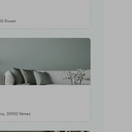
e Darnétal, 76000 Rouen
32 rue Robert Mallet Stevens, 30900 Nimes