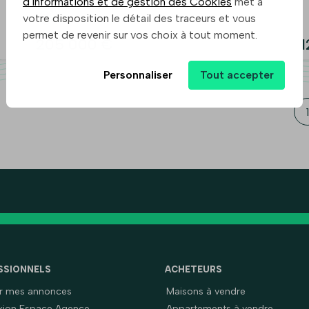
d'informations et de gestion des Cookies
met à
votre disposition le détail des traceurs et vous
permet de revenir sur vos choix à tout moment.
205 000 €
1
Personnaliser
Tout accepter
1
SSIONNELS
ACHETEURS
er mes annonces
Maisons à vendre
ion Espace Agence
Appartements à vendre