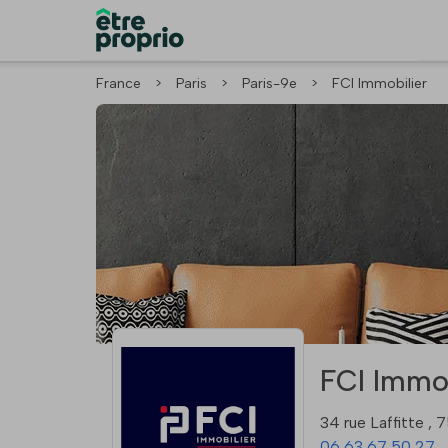
France
>
Paris
>
Paris-9e
>
FCI Immobilier
FCI Immob
34 rue Laffitte ,
06 63 67 50 27