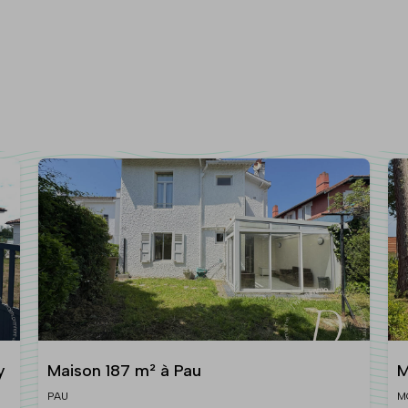
y
Maison 187 m² à Pau
M
PAU
M