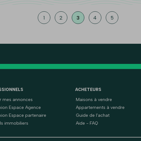
1
2
3
4
5
SSIONNELS
ACHETEURS
er mes annonces
Maisons à vendre
ion Espace Agence
Appartements à vendre
ion Espace partenaire
Guide de l'achat
ls immobiliers
Aide - FAQ