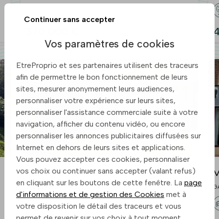
Continuer sans accepter
370 000 €
Vos paramètres de cookies
EtreProprio et ses partenaires utilisent des traceurs
afin de permettre le bon fonctionnement de leurs
sites, mesurer anonymement leurs audiences,
personnaliser votre expérience sur leurs sites,
personnaliser l'assistance commerciale suite à votre
navigation, afficher du contenu vidéo, ou encore
personnaliser les annonces publicitaires diffusées sur
Internet en dehors de leurs sites et applications.
Vous pouvez accepter ces cookies, personnaliser
vos choix ou continuer sans accepter (valant refus)
Maison 166 m² à Salies-De-Bearn
M
en cliquant sur les boutons de cette fenêtre. La
page
SALIES-DE-BEARN
G
d'informations et de gestion des Cookies
met à
votre disposition le détail des traceurs et vous
permet de revenir sur vos choix à tout moment.