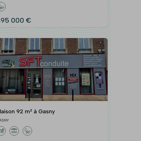
495 000 €
aison 92 m² à Gasny
ASNY