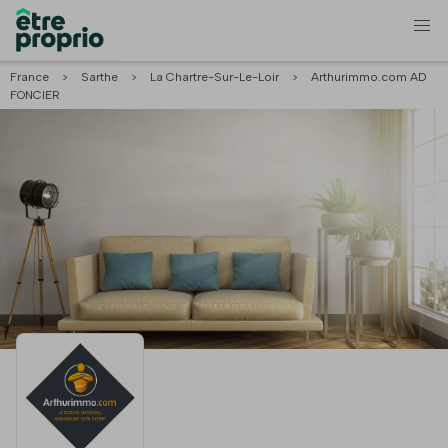
France
>
Sarthe
>
La Chartre-Sur-Le-Loir
>
Arthurimmo.com AD
FONCIER