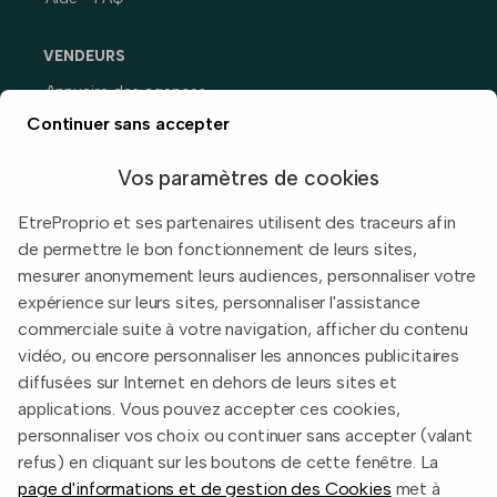
VENDEURS
Annuaire des agences
Prix immobiliers en France
Continuer sans accepter
Guide du vendeur
Vos paramètres de cookies
EtreProprio et ses partenaires utilisent des traceurs afin
de permettre le bon fonctionnement de leurs sites,
Built with
in Toulouse, France.
mesurer anonymement leurs audiences, personnaliser votre
expérience sur leurs sites, personnaliser l'assistance
Informations légales
commerciale suite à votre navigation, afficher du contenu
Conditions d'utilisation
vidéo, ou encore personnaliser les annonces publicitaires
diffusées sur Internet en dehors de leurs sites et
Politique de confidentialité
applications. Vous pouvez accepter ces cookies,
2026 EtreProprio.com
personnaliser vos choix ou continuer sans accepter (valant
refus) en cliquant sur les boutons de cette fenêtre. La
page d'informations et de gestion des Cookies
met à