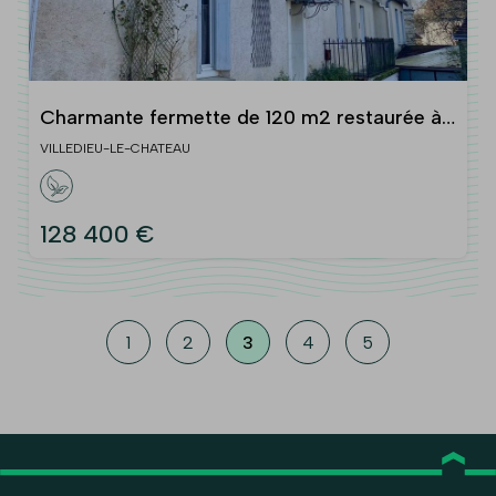
Charmante fermette de 120 m2 restaurée à
10 minutes de La CHARTRE SUR le LOIR
VILLEDIEU-LE-CHATEAU
128 400 €
1
2
3
4
5