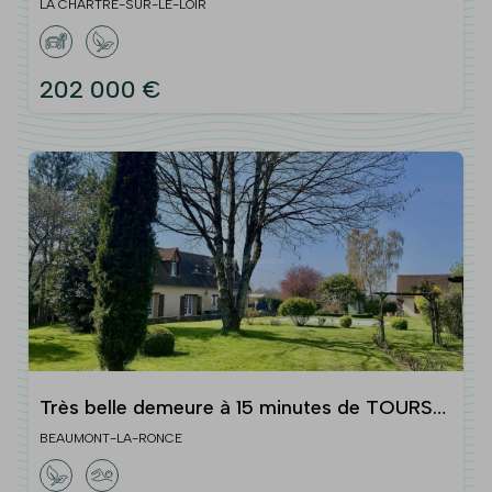
de térrain
LA CHARTRE-SUR-LE-LOIR
202 000 €
Très belle demeure à 15 minutes de TOURS
Nord
BEAUMONT-LA-RONCE