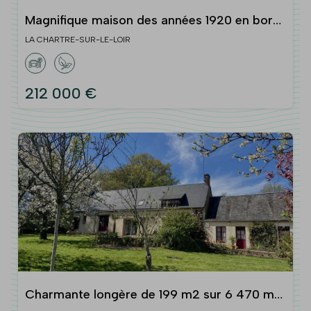
Magnifique maison des années 1920 en bord
de Loir et à 5 minutes de La CHARTRE SUR
LA CHARTRE-SUR-LE-LOIR
LE LOIR
212 000 €
Charmante longère de 199 m2 sur 6 470 m2