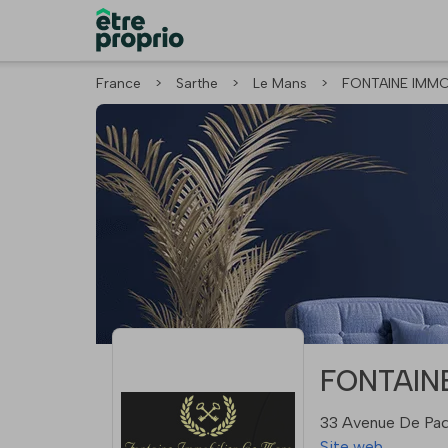
France
>
Sarthe
>
Le Mans
>
FONTAINE IMMO
FONTAINE
33 Avenue De Pa
Site web