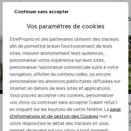
Continuer sans accepter
220 500 €
6
Vos paramètres de cookies
EtreProprio et ses partenaires utilisent des traceurs
afin de permettre le bon fonctionnement de leurs
sites, mesurer anonymement leurs audiences,
personnaliser votre expérience sur leurs sites,
personnaliser l'assistance commerciale suite à votre
navigation, afficher du contenu vidéo, ou encore
personnaliser les annonces publicitaires diffusées sur
Internet en dehors de leurs sites et applications.
Vous pouvez accepter ces cookies, personnaliser
vos choix ou continuer sans accepter (valant refus)
Appartement Le Mans
M
en cliquant sur les boutons de cette fenêtre. La
page
LE MANS
L
d'informations et de gestion des Cookies
met à
votre disposition le détail des traceurs et vous
permet de revenir sur vos choix à tout moment.