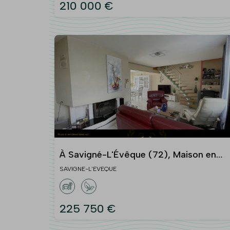
210 000 €
À Savigné-L'Évêque (72), Maison en
vente avec 3 chambres
SAVIGNE-L'EVEQUE
225 750 €