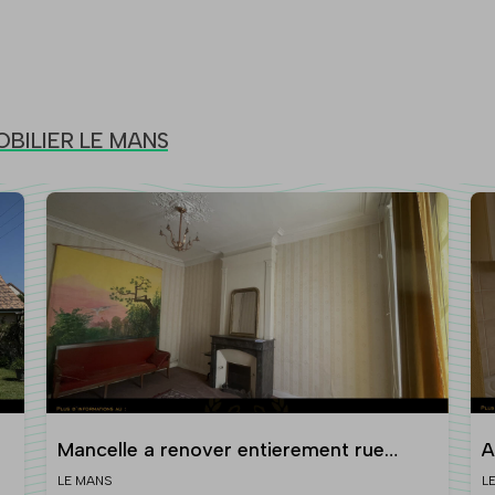
MOBILIER LE MANS
Mancelle a renover entierement rue
A
montoise
LE MANS
L