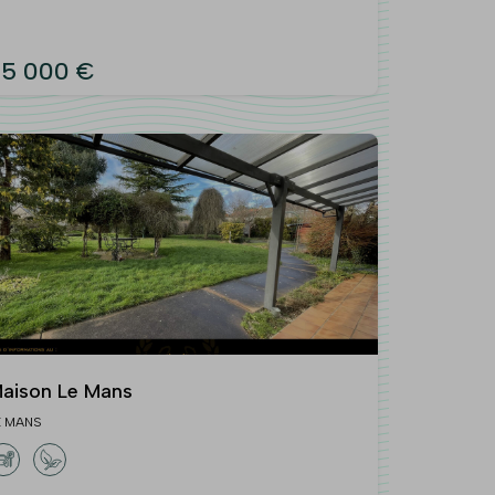
5 000 €
aison Le Mans
E MANS