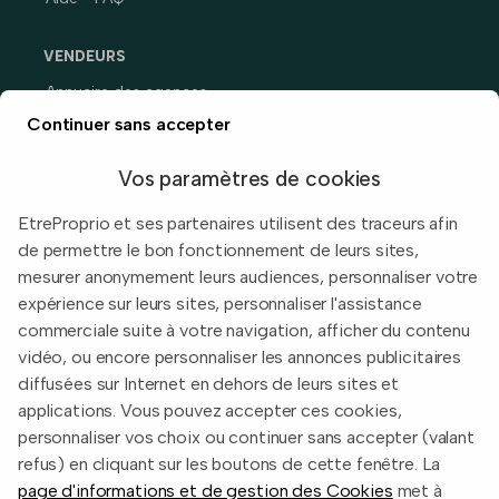
VENDEURS
Annuaire des agences
Prix immobiliers en France
Continuer sans accepter
Guide du vendeur
Vos paramètres de cookies
EtreProprio et ses partenaires utilisent des traceurs afin
de permettre le bon fonctionnement de leurs sites,
Built with
in Toulouse, France.
mesurer anonymement leurs audiences, personnaliser votre
expérience sur leurs sites, personnaliser l'assistance
Informations légales
commerciale suite à votre navigation, afficher du contenu
Conditions d'utilisation
vidéo, ou encore personnaliser les annonces publicitaires
diffusées sur Internet en dehors de leurs sites et
Politique de confidentialité
applications. Vous pouvez accepter ces cookies,
2026 EtreProprio.com
personnaliser vos choix ou continuer sans accepter (valant
refus) en cliquant sur les boutons de cette fenêtre. La
page d'informations et de gestion des Cookies
met à