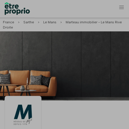
France
>
Sarthe
>
Le Mans
>
Marteau immobilier - Le Mans Rive
Droite