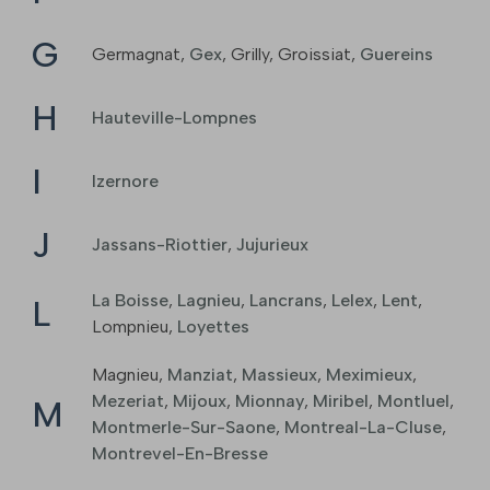
G
Germagnat
,
Gex
,
Grilly
,
Groissiat
,
Guereins
H
Hauteville-Lompnes
I
Izernore
J
Jassans-Riottier
,
Jujurieux
La Boisse
,
Lagnieu
,
Lancrans
,
Lelex
,
Lent
,
L
Lompnieu
,
Loyettes
Magnieu
,
Manziat
,
Massieux
,
Meximieux
,
Mezeriat
,
Mijoux
,
Mionnay
,
Miribel
,
Montluel
,
M
Montmerle-Sur-Saone
,
Montreal-La-Cluse
,
Montrevel-En-Bresse