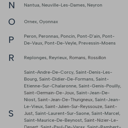
N
Nantua
,
Neuville-Les-Dames
,
Neyron
O
Ornex
,
Oyonnax
Peron
,
Peronnas
,
Poncin
,
Pont-D'ain
,
Pont-
P
De-Vaux
,
Pont-De-Veyle
,
Prevessin-Moens
R
Replonges
,
Reyrieux
,
Romans
,
Rossillon
Saint-Andre-De-Corcy
,
Saint-Denis-Les-
Bourg
,
Saint-Didier-De-Formans
,
Saint-
Etienne-Sur-Chalaronne
,
Saint-Genis-Pouilly
,
Saint-Germain-De-Joux
,
Saint-Jean-De-
Niost
,
Saint-Jean-De-Thurigneux
,
Saint-Jean-
Le-Vieux
,
Saint-Julien-Sur-Reyssouze
,
Saint-
S
Just
,
Saint-Laurent-Sur-Saone
,
Saint-Marcel
,
Saint-Maurice-De-Beynost
,
Saint-Nizier-Le-
Desert
,
Saint-Paul-De-Varax
,
Saint-Rambert-