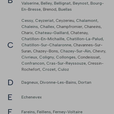
B
Valserine
,
Belley
,
Bellignat
,
Beynost
,
Bourg-
En-Bresse
,
Brenod
,
Buellas
Cessy
,
Ceyzeriat
,
Ceyzerieu
,
Chalamont
,
Chaleins
,
Challex
,
Champfromier
,
Chaneins
,
Charix
,
Chateau-Gaillard
,
Chatenay
,
Chatillon-En-Michaille
,
Chatillon-La-Palud
,
C
Chatillon-Sur-Chalaronne
,
Chavannes-Sur-
Suran
,
Chazey-Bons
,
Chazey-Sur-Ain
,
Chevry
,
Civrieux
,
Coligny
,
Collonges
,
Condeissiat
,
Confrancon
,
Cras-Sur-Reyssouze
,
Cressin-
Rochefort
,
Crozet
,
Culoz
D
Dagneux
,
Divonne-Les-Bains
,
Dortan
E
Echenevex
F
Fareins
,
Feillens
,
Ferney-Voltaire