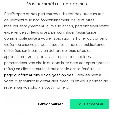
Vos paramètres de cookies
VERSONNEX
EtreProprio et ses partenaires utilisent des traceurs afin
de permettre le bon fonctionnement de leurs sites,
Situé au coeur de Versonnex, dans un environnement verdoyant et
mesurer anonymement leurs audiences, personnaliser votre
préservé, aux portes de la Suisse, ce superbe appartement quatre
expérience sur leurs sites, personnaliser l'assistance
pièces prend place au 1er étage d'une résidence de grand stand ...
659 500 €
commerciale suite à votre navigation, afficher du contenu
vidéo, ou encore personnaliser les annonces publicitaires
diffusées sur Internet en dehors de leurs sites et
applications. Vous pouvez accepter ces cookies,
personnaliser vos choix ou continuer sans accepter (valant
refus) en cliquant sur les boutons de cette fenêtre. La
page d'informations et de gestion des Cookies
met à
votre disposition le détail des traceurs et vous permet de
revenir sur vos choix à tout moment.
Personnaliser
Tout accepter
2 Pièces 41m² -