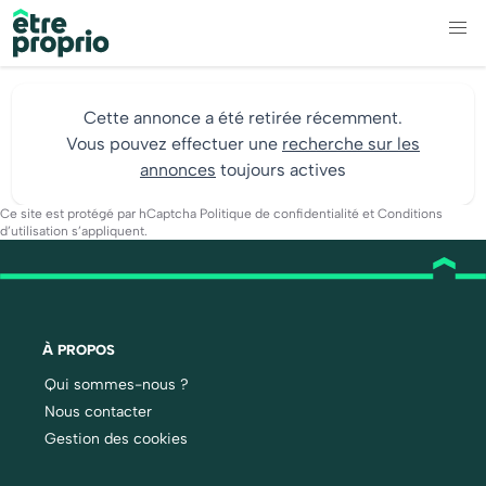
Cette annonce a été retirée récemment.
Vous pouvez effectuer une
recherche sur les
annonces
toujours actives
Ce site est protégé par hCaptcha
Politique de confidentialité
et
Conditions
d’utilisation
s’appliquent.
À PROPOS
Qui sommes-nous ?
Nous contacter
Gestion des cookies