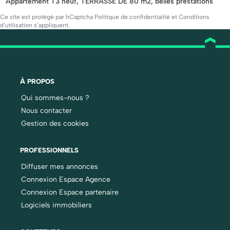
Appartement T3 neuf, TERRASSE DE 80 m2, belles prestations
Ce site est protégé par hCaptcha
Politique de confidentialité
et
Conditions
d’utilisation
s’appliquent.
À PROPOS
Qui sommes-nous ?
Nous contacter
Gestion des cookies
PROFESSIONNELS
Diffuser mes annonces
Connexion Espace Agence
Connexion Espace partenaire
Logiciels immobiliers