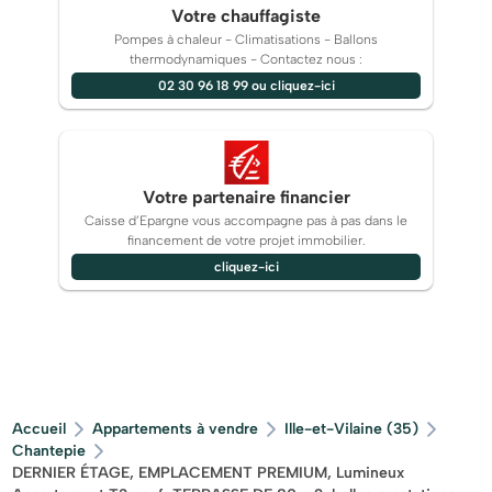
Contact FONCIA : [Coordonnées masquées]
Votre chauffagiste
Pompes à chaleur - Climatisations - Ballons
thermodynamiques - Contactez nous :
02 30 96 18 99 ou cliquez-ici
Votre partenaire financier
Caisse d’Epargne vous accompagne pas à pas dans le
financement de votre projet immobilier.
cliquez-ici
Accueil
Appartements à vendre
Ille-et-Vilaine (35)
Chantepie
DERNIER ÉTAGE, EMPLACEMENT PREMIUM, Lumineux