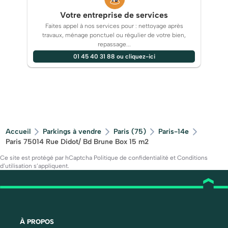
Votre entreprise de services
Faites appel à nos services pour : nettoyage après
travaux, ménage ponctuel ou régulier de votre bien,
repassage...
01 45 40 31 88 ou cliquez-ici
Accueil
Parkings à vendre
Paris (75)
Paris-14e
Paris 75014 Rue Didot/ Bd Brune Box 15 m2
Ce site est protégé par hCaptcha
Politique de confidentialité
et
Conditions
d’utilisation
s’appliquent.
À PROPOS