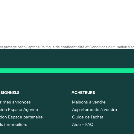
est protégé par hCaptcha
Politique de confidentialité
et
Conditions d’utilisation
s’ap
SIONNELS
ACHETEURS
er mes annonces
Maisons à vendre
ion Espace Agence
Appartements à vendre
ion Espace partenaire
Guide de l'achat
ls immobiliers
Aide - FAQ