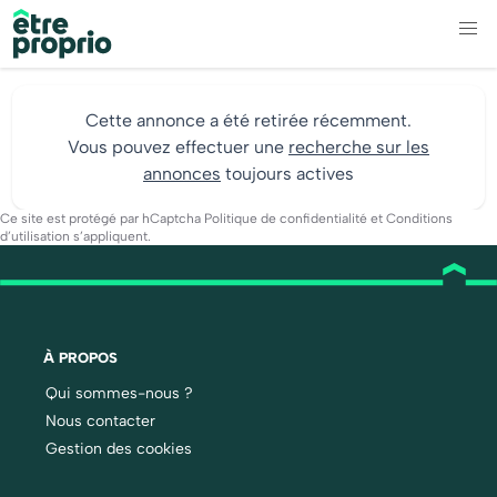
Cette annonce a été retirée récemment.
Vous pouvez effectuer une
recherche sur les
annonces
toujours actives
Ce site est protégé par hCaptcha
Politique de confidentialité
et
Conditions
d’utilisation
s’appliquent.
À PROPOS
Qui sommes-nous ?
Nous contacter
Gestion des cookies