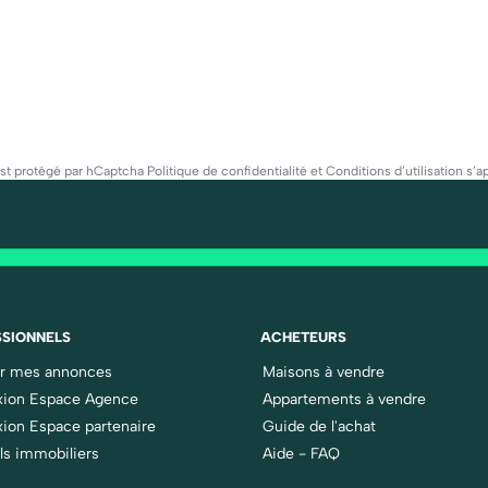
est protégé par hCaptcha
Politique de confidentialité
et
Conditions d’utilisation
s’ap
SIONNELS
ACHETEURS
er mes annonces
Maisons à vendre
ion Espace Agence
Appartements à vendre
ion Espace partenaire
Guide de l'achat
ls immobiliers
Aide - FAQ