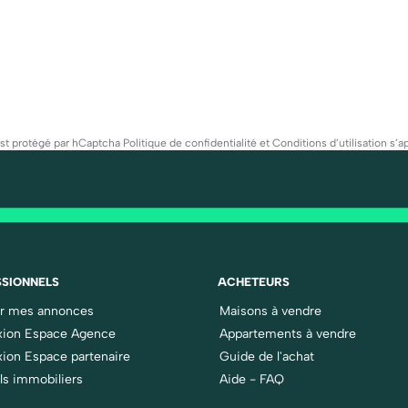
est protégé par hCaptcha
Politique de confidentialité
et
Conditions d’utilisation
s’ap
SIONNELS
ACHETEURS
er mes annonces
Maisons à vendre
ion Espace Agence
Appartements à vendre
ion Espace partenaire
Guide de l'achat
ls immobiliers
Aide - FAQ