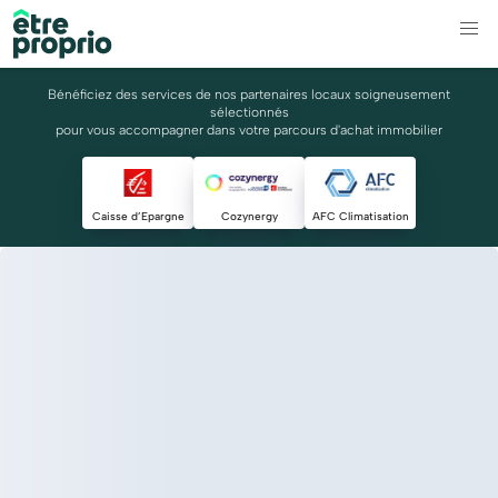
Bénéficiez des services de nos partenaires locaux soigneusement
sélectionnés
pour vous accompagner dans votre parcours d'achat immobilier
Caisse d’Epargne
Cozynergy
AFC Climatisation