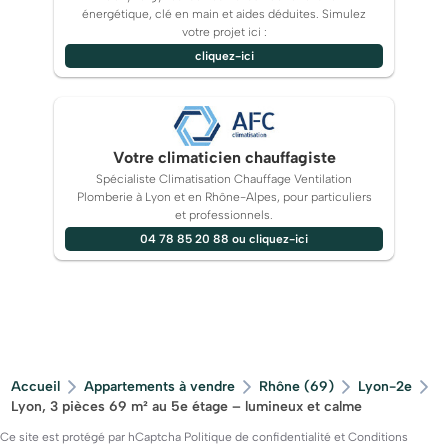
énergétique, clé en main et aides déduites. Simulez
votre projet ici :
cliquez-ici
Votre climaticien chauffagiste
Spécialiste Climatisation Chauffage Ventilation
Plomberie à Lyon et en Rhône-Alpes, pour particuliers
et professionnels.
04 78 85 20 88 ou cliquez-ici
Accueil
Appartements à vendre
Rhône (69)
Lyon-2e
Lyon, 3 pièces 69 m² au 5e étage – lumineux et calme
Ce site est protégé par hCaptcha
Politique de confidentialité
et
Conditions