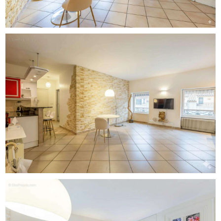
Côté pratique, vous profiterez de solutions de rangement
astucieuses grâce à une cave et un grenier. Situé dans
une rue calme, cet appartement bénéficie d'une proximité
immédiate avec les commerces et les transports,
facilitant ainsi votre quotidien.
Le quartier est un véritable atout, avec le Central Park et
le Jardin d'Erevan à quelques pas pour vos moments de
détente en plein air. Les familles apprécieront la proximité
des établissements scolaires, tels que l'École primaire
Alix et l'École primaire Germaine Tillion, toutes deux à
moins de 300 m, ainsi que la crèche Serpentine - La
Maison Bleue.
Caractéristiques techniques :
- Type de bien : Appartement
- Surface : 69 m²