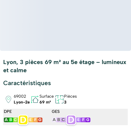
Lyon, 3 pièces 69 m² au 5e étage – lumineux
et calme
Caractéristiques
69002
Surface
Pièces
Lyon-2e
69 m²
3
DPE
GES
D
D
A
B
C
E
F
G
A
B
C
E
F
G