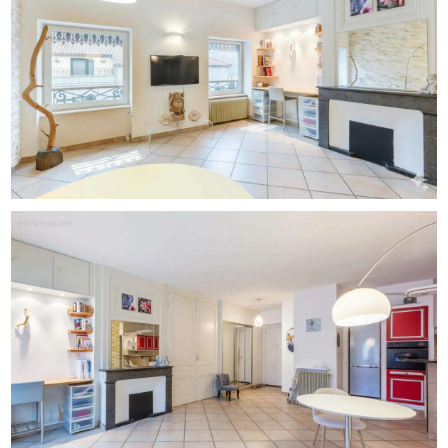
- Nombre de pièces : 3
- Nombre de chambres : 2
- Nombre de salles de bain : 2
- Étage : 5e
- Ascenseur : Oui
- DPE : D
Mentions légales :
Les données figurant dans cette annonce sont fournies à
titre indicatif et ne sauraient se substituer aux documents
officiels, certificats ou rapports techniques émis par les
autorités compétentes. Pour consulter les cartographies
officielles, les périmètres d'aléas, les servitudes, les
données cadastrales ou le plan local d'urbanisme, rendez-
vous sur www.georisques.gouv.fr. Il est recommandé
d'effectuer, selon le cas, une vérification complémentaire
par un professionnel (notaire, diagnostiqueur, bureau