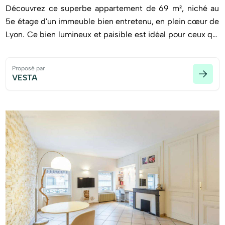
Découvrez ce superbe appartement de 69 m², niché au
5e étage d'un immeuble bien entretenu, en plein cœur de
Lyon. Ce bien lumineux et paisible est idéal pour ceux qui
souhaitent allier confort moderne et vie urbaine
dynamique.
Proposé par
VESTA
En entrant, vous serez accueilli par un vaste séjour baigné
de lumière naturelle, qui s'ouvre sur une cuisine
américaine conviviale. Cet espace est parfait pour
partager des moments chaleureux en famille ou entre
amis. Les deux chambres, spacieuses et confortables,
offrent de multiples possibilités d'aménagement, que ce
soit pour une famille ou pour créer un espace de
télétravail. L'appartement comprend également une salle
de bain, une salle d'eau et des toilettes séparées, assurant
un confort optimal au quotidien.