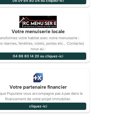
06 09 84 80 04 ou cliquez-ici
Votre menuiserie locale
ransformez votre habitat avec notre menuiserie :
es-bannes, fenêtres, volets, portes etc... Contactez
nous au :
04 88 80 14 20 ou cliquez-ici
Votre partenaire financier
que Populaire vous accompagne pas à pas dans le
financement de votre projet immobilier.
cliquez-ici