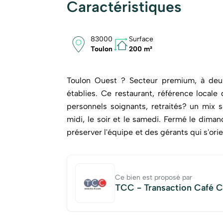
Caractéristiques
83000
Surface
Toulon
200 m²
Toulon Ouest ? Secteur premium, à deux
établies. Ce restaurant, référence locale 
personnels soignants, retraités? un mix solide et régulier. Cuisine 
midi, le soir et le samedi. Fermé le dima
préserver l'équipe et des gérants qui s'orientent ver
est sur du sérieux : CA : 900?000 euros EBE : 25 % 130 couverts/jour en moyenne Ticket moyen :
38 euros Autant dire que tout est aligné : rentabilité, réputation, emplacement, organisation. Une
affaire qui va clairement faire des heureux. francois Laurent (EI) Agent Commercial - 
Ce bien est proposé par
RSAC : - .
TCC - Transaction Café C