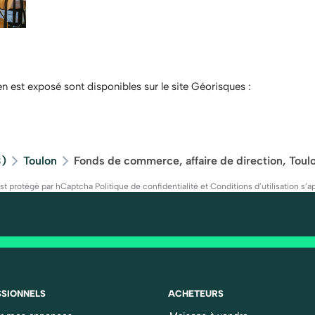
en est exposé sont disponibles sur le site Géorisques :
3)
Toulon
Fonds de commerce, affaire de direction, Toul
est protégé par hCaptcha
Politique de confidentialité
et
Conditions d’utilisation
s’ap
SIONNELS
ACHETEURS