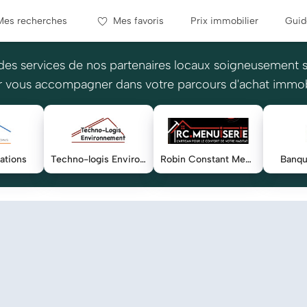
Mes recherches
Mes favoris
Prix immobilier
Guid
des services de nos partenaires locaux soigneusement 
 vous accompagner dans votre parcours d'achat immob
ations
Techno-logis Environnement Habitat
Robin Constant Menuiserie
Banqu