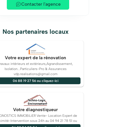
Contacter l'agence
Nos partenaires locaux
Votre expert de la rénovation
ravaux intérieurs et extérieurs,Agrandissement,
Isolation...Particuliers-Pro & Assurances
vdp.realisations@gmail.com
06 88 19 27 56 ou cliquez-ici
Votre diagnostiqueur
GNOSTICS IMMOBiLiER Vente- Location Expert de
ximité-Intervention sous 24h au 04 94 21 78 51 ou