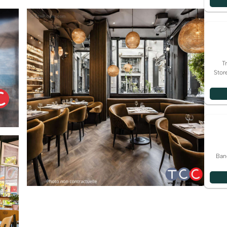
T
Stor
Ban