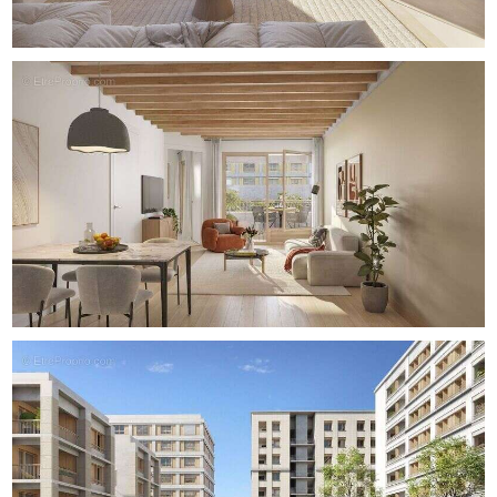
me ferais un plaisir de vous renseigner.
Capi + : Plans sur demande.
Capi info : résidence sécurisée, contrôle d'accès avec
renvoi sur téléphone portable
Des prestations sélectionnés avec soin :
Parquet contrecollé dans les chambres et séjour
Carrelage 60x60 ou 30x60 dans les cuisines et pièces
d'eau
WC suspendu
Meuble simple ou double vasque (selon plan)
Sèche serviettes
Production d'ECS et de chauffage par réseau Chaleur
Urbain
Menuiserie extérieures bois, double vitrage
Possibilité Brasseur d' Air