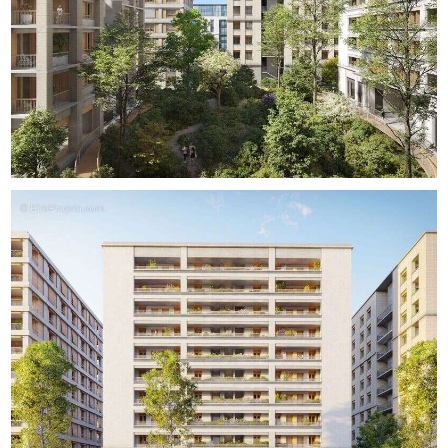
Les informations sur les risques auxquels ce bien est
exposé sont disponibles sur le site Géorisques : www.
georisques. gouv. fr.
Réseau Immobilier CAPIFRANCE - Votre agent
commercial (RSAC N°417 643 483 - Greffe de LYON)
Martine LAPIERRE Entrepreneur Individuel [Coordonnées
masquées] - Réf.304121