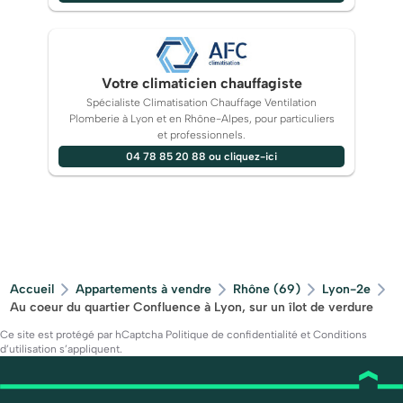
Votre climaticien chauffagiste
Spécialiste Climatisation Chauffage Ventilation
Plomberie à Lyon et en Rhône-Alpes, pour particuliers
et professionnels.
04 78 85 20 88 ou cliquez-ici
Accueil
Appartements à vendre
Rhône (69)
Lyon-2e
Au coeur du quartier Confluence à Lyon, sur un îlot de verdure
Ce site est protégé par hCaptcha
Politique de confidentialité
et
Conditions
d’utilisation
s’appliquent.