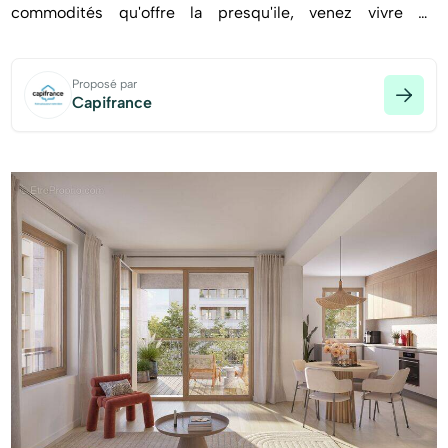
commodités qu'offre la presqu'ile, venez vivre ou
investissez dans cette copropriété ouvrant sur son îlot de
verdure.
Proposé par
Capifrance
Je vous propose cet appartement T4 de 76.29m²m² aux
prestations de qualité situé au 5ème étage.
Côté jour, vous disposez d'une pièce de vie, un pas suffit
pour accéder à la loggia privative : espace extérieur
bienvenu à la fois intimiste et convivial, exposé au Sud.
Le coin nuit se compose de 2 chambres, d'une salle de
bain et d'un wc séparé.
Nombreux rangements.
Fonctionnel, lumineux, agréable et bien placé, tout est
prévu pour votre confort au quotidien.
Ce bien vous intéresse? N'hésitez pas à me contacter, je