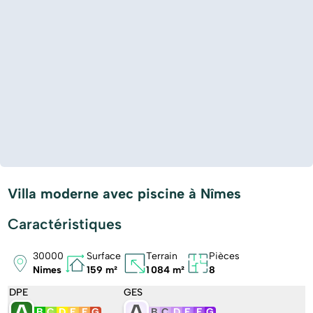
Villa moderne avec piscine à Nîmes
Caractéristiques
30000
Surface
Terrain
Pièces
Nimes
159 m²
1 084 m²
8
DPE
GES
A
A
B
C
D
E
F
G
B
C
D
E
F
G