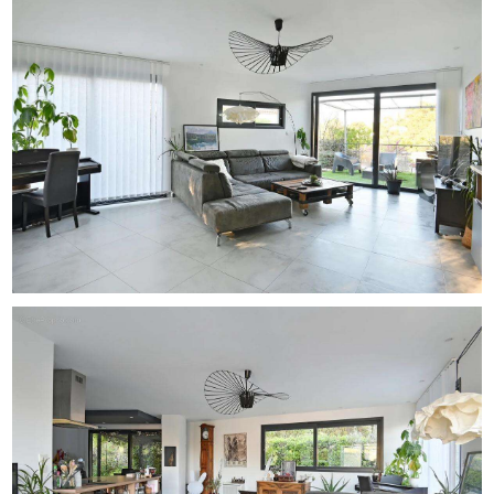
- DPE : A
- Mode de chauffage : pompe à chaleur + climatisation
réversible
- Mode de distribution de l'eau chaude : chauffe-eau
thermodynamique
Les informations sur les risques auxquels ce bien est
exposé sont disponibles sur le site Géorisques :
www.georisques.gouv.fr.
Annonce présentée par Zefir.