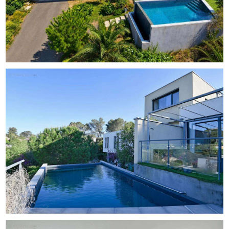
garage de 47 m² ainsi qu'une salle de sport, répondant
aux besoins de chacun.
Extérieurement, le jardin, véritable havre de paix, est
agrémenté d'une piscine et d'une terrasse idéale pour
profiter des beaux jours. La présence de menuiseries à
double vitrage, de volets roulants électriques, d'un
interphone, et de la fibre optique assure confort, sécurité
et connectivité.
Tout près, les familles apprécieront les écoles primaires
et maternelles, renforçant le côté pratique de cette
localité prisée.
Caractéristiques techniques
- Taxe foncière : 3 059 €