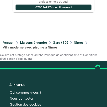
professionnels du sud.
0750369774 ou cliquez-ici
Accueil
Maisons à vendre
Gard (30)
Nimes
Villa moderne avec piscine à Nîmes
Ce site est protégé par hCaptcha
Politique de confidentialité
et
Conditions
d’utilisation
s’appliquent.
À PROPOS
Qui sommes-nous ?
Nous contacter
Gestion des cookies