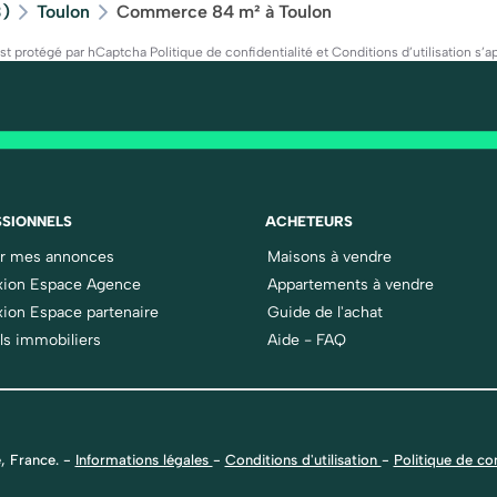
3)
Toulon
Commerce 84 m² à Toulon
est protégé par hCaptcha
Politique de confidentialité
et
Conditions d’utilisation
s’ap
SIONNELS
ACHETEURS
er mes annonces
Maisons à vendre
ion Espace Agence
Appartements à vendre
ion Espace partenaire
Guide de l'achat
ls immobiliers
Aide - FAQ
, France.
-
Informations légales
-
Conditions d'utilisation
-
Politique de con