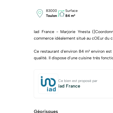
83000
Surface
Toulon
84 m²
Iad France - Marjorie Ynesta ([Coordo
commerce idéalement situé au cOEur du ce
Ce restaurant d'environ 84 m² environ est
qualité. Il dispose d'une cuisine très fonct
salle pouvant accueillir jusqu'à 36 couverts
Un sous-sol de la superficie totale vient co
En été, le restaurant s'agrandit avec u
Ce bien est proposé par
d'environ 25 personnes.
iad France
Sa cuisine traditionnelle de saison met à 
nombreuses distinctions et guides gastrono
la clientèle et les nombreux avis sur les rés
Géorisques