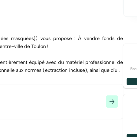
nnées masquées]) vous propose : À vendre fonds de
ntre-ville de Toulon !
 entièrement équipé avec du matériel professionnel de
Ban
ionnelle aux normes (extraction incluse), ainsi que d'une
.
mpléter ce lieu.
ne terrasse accueillante et ombragée, d'une capacité
l'honneur les produits locaux et est récompensée par de
T
miques. Sa réputation n'est plus à faire, la fidélité de
eaux sociaux l'attestent.