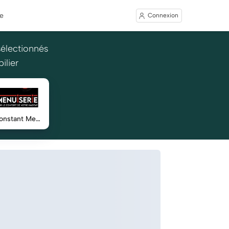
e
Connexion
sélectionnés
ilier
Robin Constant Menuiserie