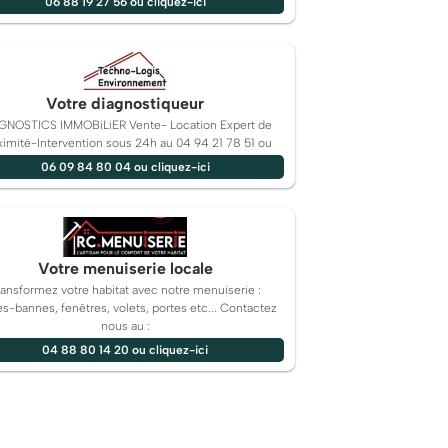
06 88 19 27 56 ou cliquez-ici
Votre diagnostiqueur
GNOSTICS IMMOBiLiER Vente- Location Expert de
ximité-Intervention sous 24h au 04 94 21 78 51 ou
06 09 84 80 04 ou cliquez-ici
Votre menuiserie locale
ransformez votre habitat avec notre menuiserie :
es-bannes, fenêtres, volets, portes etc... Contactez
nous au :
04 88 80 14 20 ou cliquez-ici