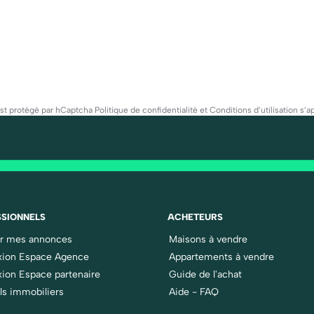
est protégé par hCaptcha
Politique de confidentialité
et
Conditions d’utilisation
s’ap
SIONNELS
ACHETEURS
er mes annonces
Maisons à vendre
ion Espace Agence
Appartements à vendre
ion Espace partenaire
Guide de l'achat
ls immobiliers
Aide - FAQ