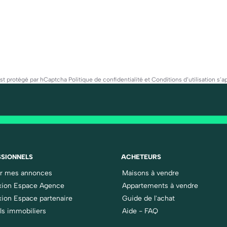
est protégé par hCaptcha
Politique de confidentialité
et
Conditions d’utilisation
s’ap
SIONNELS
ACHETEURS
er mes annonces
Maisons à vendre
ion Espace Agence
Appartements à vendre
ion Espace partenaire
Guide de l'achat
ls immobiliers
Aide - FAQ