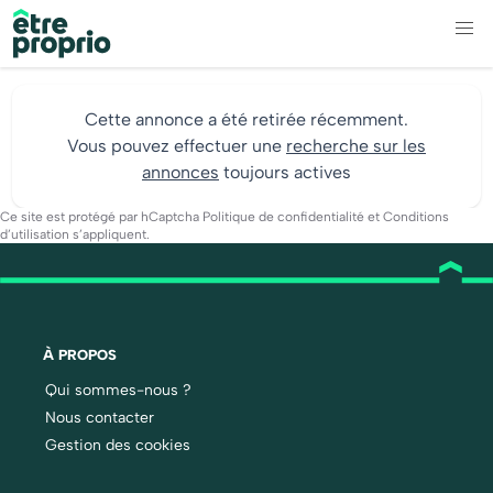
Cette annonce a été retirée récemment.
Vous pouvez effectuer une
recherche sur les
annonces
toujours actives
Ce site est protégé par hCaptcha
Politique de confidentialité
et
Conditions
d’utilisation
s’appliquent.
À PROPOS
Qui sommes-nous ?
Nous contacter
Gestion des cookies