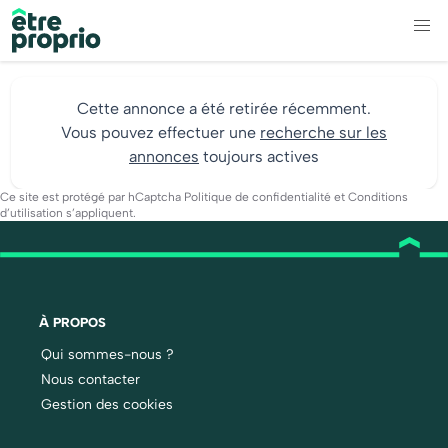
Cette annonce a été retirée récemment.
Vous pouvez effectuer une
recherche sur les
annonces
toujours actives
Ce site est protégé par hCaptcha
Politique de confidentialité
et
Conditions
d’utilisation
s’appliquent.
À PROPOS
Qui sommes-nous ?
Nous contacter
Gestion des cookies