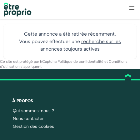
Cette annonce a été retirée récemment.
Vous pouvez effectuer une
recherche sur les
annonces
toujours actives
Ce site est protégé par hCaptcha
Politique de confidentialité
et
Conditions
d’utilisation
s’appliquent.
À PROPOS
Qui sommes-nous ?
Nous contacter
Gestion des cookies