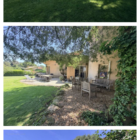
centre-ville de Montpellier et son charmant cur appelé
Écusson. Une opportunité rare pour les amateurs de
nature et de projets de vie dans un cadre privilégié. Venez
découvrir ce lieu d'exception prêt à être sublimé d'un
projet architectural de qualité. Contactez IMMOBIS
Prestige au [Coordonnées masquées] ou
www.immobis.com Honoraires à la charge du vendeur