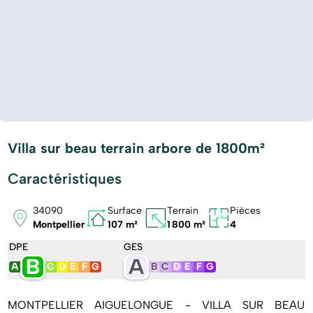
Villa sur beau terrain arbore de 1800m²
Caractéristiques
34090
Surface
Terrain
Pièces
Montpellier
107 m²
1 800 m²
4
DPE
GES
B
A
A
C
D
E
F
G
B
C
D
E
F
G
MONTPELLIER AIGUELONGUE - VILLA SUR BEAU