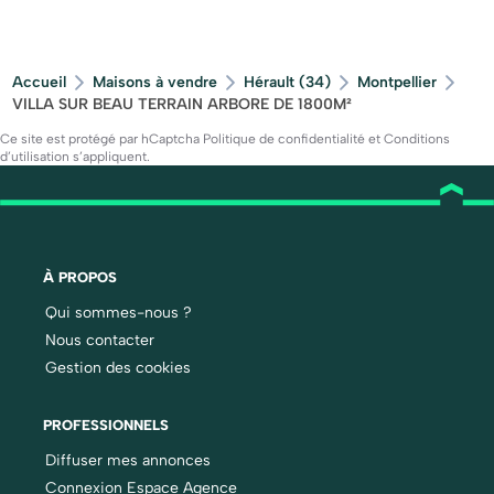
Accueil
Maisons à vendre
Hérault (34)
Montpellier
VILLA SUR BEAU TERRAIN ARBORE DE 1800M²
Ce site est protégé par hCaptcha
Politique de confidentialité
et
Conditions
d’utilisation
s’appliquent.
À PROPOS
Qui sommes-nous ?
Nous contacter
Gestion des cookies
PROFESSIONNELS
Diffuser mes annonces
Connexion Espace Agence