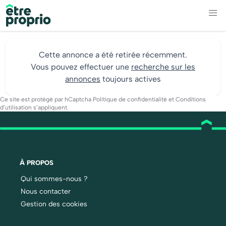
Cette annonce a été retirée récemment.
Vous pouvez effectuer une
recherche sur les
annonces
toujours actives
Ce site est protégé par hCaptcha
Politique de confidentialité
et
Conditions
d’utilisation
s’appliquent.
À PROPOS
Qui sommes-nous ?
Nous contacter
Gestion des cookies