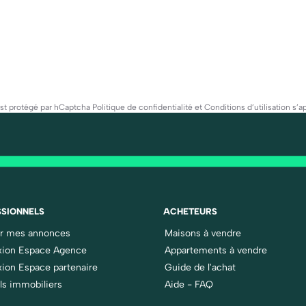
est protégé par hCaptcha
Politique de confidentialité
et
Conditions d’utilisation
s’ap
SIONNELS
ACHETEURS
er mes annonces
Maisons à vendre
ion Espace Agence
Appartements à vendre
ion Espace partenaire
Guide de l'achat
ls immobiliers
Aide - FAQ