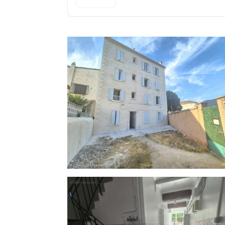
tous les appartements.
Quelques travaux à prévoir pour certains a
Possibilité d'attribuer des terrasses priv
Possibilité de stationner des motos/velos s
DPE: D pour l'ensemble des appartements
Opportunité rare dans ce secteur, situé à
Centre ville et gare à 10 minutes en voiture