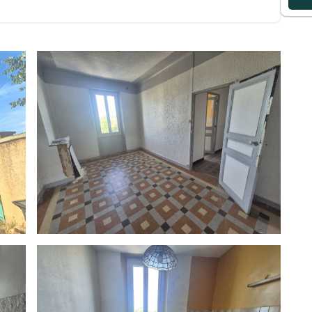
ppartements, idéal pour défiscaliser.
atives pour les 2 appartements du rez-de-chaussée.
ur la parcelle sécurisée.
.
 proximité des commerces et des axes autoroutiers.
.