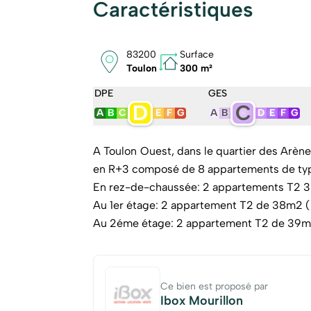
Caractéristiques
83200
Surface
Toulon
300 m²
DPE
GES
D
C
A
B
C
E
F
G
A
B
D
E
F
G
A Toulon Ouest, dans le quartier des Arèn
en R+3 composé de 8 appartements de ty
En rez-de-chaussée: 2 appartements T2 3
Au 1er étage: 2 appartement T2 de 38m2 (
Au 2éme étage: 2 appartement T2 de 39m2
Au 3ème et dernier étage: 2 appartements
Locataires serieux.
Tous les appartements disposent d'un cellier
Ce bien est proposé par
Facade neuve - parties communes en très 
Ibox Mourillon