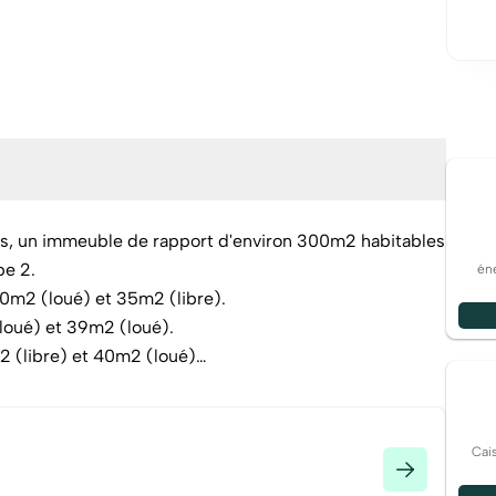
es, un immeuble de rapport d'environ 300m2 habitables
pe 2.
éne
0m2 (loué) et 35m2 (libre).
loué) et 39m2 (loué).
 (libre) et 40m2 (loué)
 T2 de 40m2 (loué) et 41m2 (libre).
 exterieur, situé à l'arriere de l'immeuble.
Cai
bonnes état recement rafraichies et fenêtres PVC dans