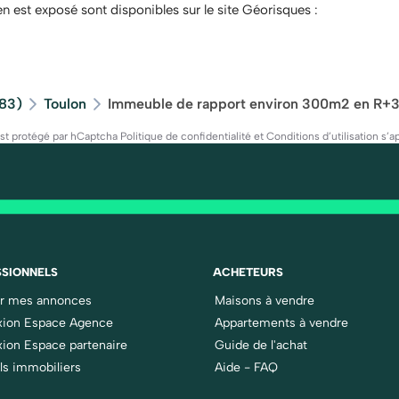
en est exposé sont disponibles sur le site Géorisques :
(83)
Toulon
Immeuble de rapport environ 300m2 en R+3 -
est protégé par hCaptcha
Politique de confidentialité
et
Conditions d’utilisation
s’ap
SIONNELS
ACHETEURS
er mes annonces
Maisons à vendre
ion Espace Agence
Appartements à vendre
ion Espace partenaire
Guide de l'achat
ls immobiliers
Aide - FAQ