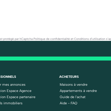
est protégé par hCaptcha
Politique de confidentialité
et
Conditions d’utilisation
s’ap
SIONNELS
ACHETEURS
er mes annonces
Maisons à vendre
ion Espace Agence
Appartements à vendre
ion Espace partenaire
Guide de l'achat
ls immobiliers
Aide - FAQ