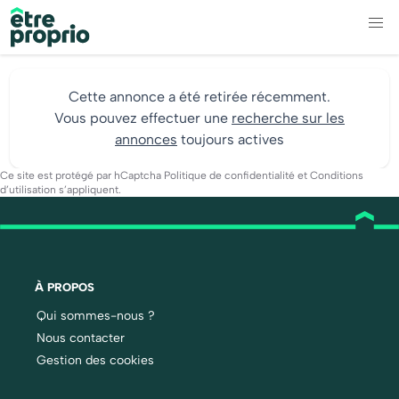
Cette annonce a été retirée récemment.
Vous pouvez effectuer une
recherche sur les
annonces
toujours actives
Ce site est protégé par hCaptcha
Politique de confidentialité
et
Conditions
d’utilisation
s’appliquent.
À PROPOS
Qui sommes-nous ?
Nous contacter
Gestion des cookies