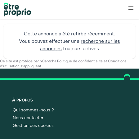
Cette annonce a été retirée récemment.
Vous pouvez effectuer une
recherche sur les
annonces
toujours actives
Ce site est protégé par hCaptcha
Politique de confidentialité
et
Conditions
d’utilisation
s’appliquent.
À PROPOS
Qui sommes-nous ?
Nous contacter
Gestion des cookies