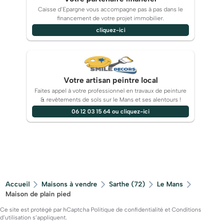
Caisse d’Epargne vous accompagne pas à pas dans le
financement de votre projet immobilier.
cliquez-ici
Votre artisan peintre local
Faites appel à votre professionnel en travaux de peinture
& revêtements de sols sur le Mans et ses alentours !
06 12 03 15 64 ou cliquez-ici
Accueil
Maisons à vendre
Sarthe (72)
Le Mans
Maison de plain pied
Ce site est protégé par hCaptcha
Politique de confidentialité
et
Conditions
d’utilisation
s’appliquent.