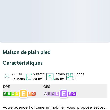
Maison de plain pied
Caractéristiques
72000
Surface
Terrain
Pièces
Le Mans
74 m²
315 m²
3
DPE
GES
E
E
A
B
C
D
F
G
A
B
C
D
F
G
Votre agence Fontaine immobilier vous propose secteur