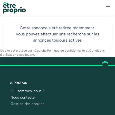
Cette annonce a été retirée récemment.
Vous pouvez effectuer une
recherche sur les
annonces
toujours actives
Ce site est protégé par hCaptcha
Politique de confidentialité
et
Conditions
d’utilisation
s’appliquent.
À PROPOS
Qui sommes-nous ?
Nous contacter
Gestion des cookies