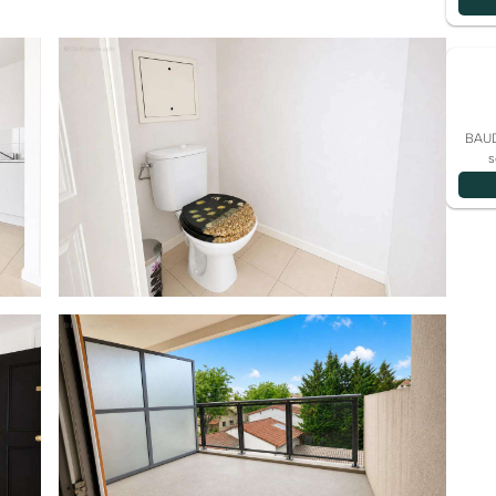
t en toute simplicité, sans avoir à vous soucier des
namique ou bénéficier de tous les commerces des
BAUD
s espaces Approximité pour un quotidien facile et
s
oroutiers.
onnelle de devenir propriétaire de ce véritable cocon,