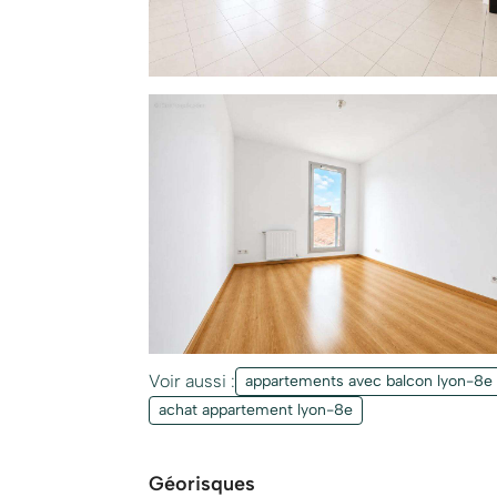
Mentions légales :
Les informations présentées dans cette an
des éléments disponibles au moment de sa r
ne remplacent pas les diagnostics ré
administratives qui accompagnent habit
matière d'urbanisme ou de servitudes. Pou
risques naturels, miniers ou technologique
Zefir a pour ambition de vous accompagne
projet d'achat. Pour toute question, conta
Voir aussi :
appartements avec balcon lyon-8e
achat appartement lyon-8e
Géorisques