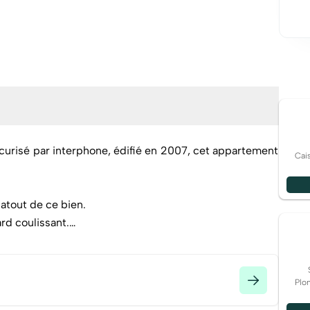
curisé par interphone, édifié en 2007, cet appartement
Cai
 atout de ce bien.
rd coulissant.
28, appartement Vendu loué.
Plom
l'immeuble vous assure un confort supplémentaire au