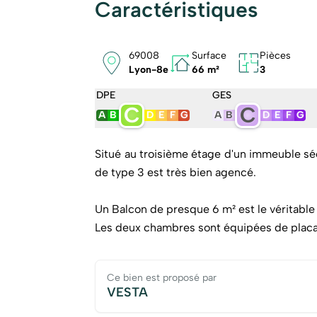
Caractéristiques
69008
Surface
Pièces
Lyon-8e
66 m²
3
DPE
GES
C
C
A
B
D
E
F
G
A
B
D
E
F
G
Situé au troisième étage d'un immeuble sé
de type 3 est très bien agencé.
Un Balcon de presque 6 m² est le véritable
Les deux chambres sont équipées de placa
Un box en Sous Sol complète-le bien
Locataire en place jusqu'en septembre 20
Ce bien est proposé par
VESTA
La présence d'un ascenseur à code dans 