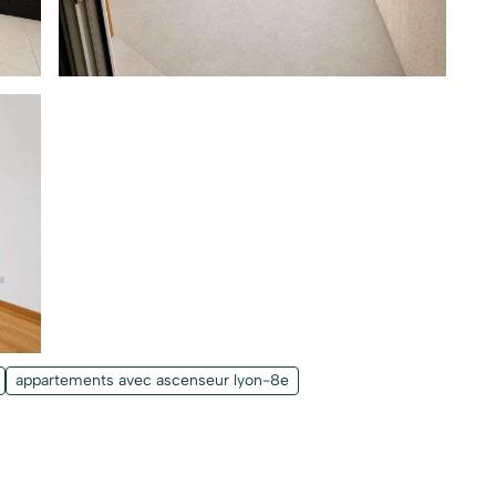
nonce ont été rassemblées avec soin par Zefir à partir
édaction. Elles sont communiquées à titre indicatif et
glementaires ni les vérifications techniques et
uellement une transaction immobilière, notamment en
r connaître les informations officielles relatives aux
s, nous vous invitons à consulter le service Géorisques.
r avec transparence et rigueur tout au long de votre
ctez Zefir au [Coordonnées masquées].
appartements avec ascenseur lyon-8e