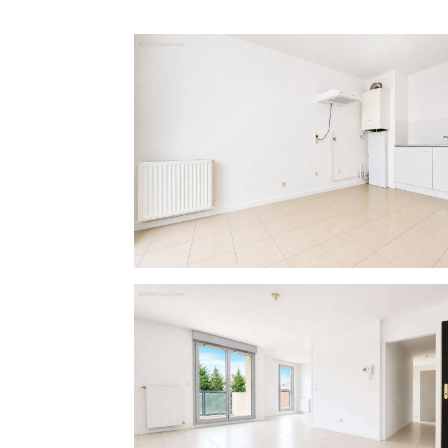
quotidien.
Vous pourrez accéder à votre appartemen
contraintes liées aux Étages.
Idéalement, situé dans un secteur dy
transports en commun des écoles et de
agréable.
Vous êtes également proche des accès aut
Ne manquait pas cette opportunité excepti
modernes à Lyon.
Caractéristiques techniques
- Taxe foncière : 1020 €
- Charges de copropriété : 130 €/mois
- DPE : C