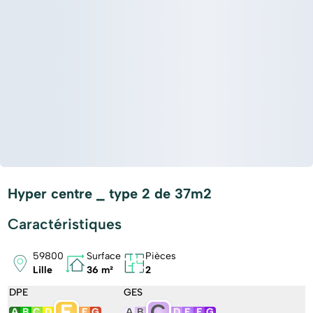
Hyper centre _ type 2 de 37m2
Caractéristiques
59800
Surface
Pièces
Lille
36 m²
2
DPE
GES
E
C
A
B
C
D
F
G
A
B
D
E
F
G