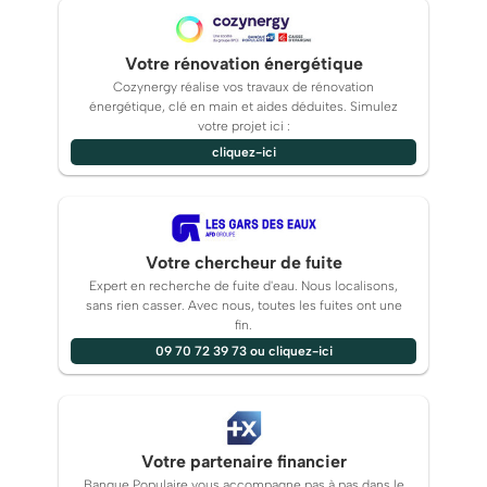
Votre rénovation énergétique
Cozynergy réalise vos travaux de rénovation
énergétique, clé en main et aides déduites. Simulez
votre projet ici :
cliquez-ici
Votre chercheur de fuite
Expert en recherche de fuite d'eau. Nous localisons,
sans rien casser. Avec nous, toutes les fuites ont une
fin.
09 70 72 39 73 ou cliquez-ici
Votre partenaire financier
Banque Populaire vous accompagne pas à pas dans le