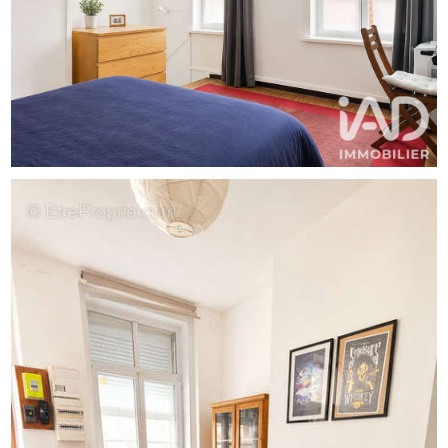
- Salle d'eau pratique et fonctionnelle
Avantages :
- Maison de ville avec un cachet unique
- Situation géographique centrale, à proximité du métro,
des écoles et lycées
- Espace de vie lumineux et bien agencé sur trois niveaux
- Cave de 10 m², idéale pour du rangement
supplémentaire
Cette maison de ville saura séduire les acheteurs en
quête d'authenticité et de charme. Son emplacement de
choix, à proximité des transports en commun et des
établissements scolaires, en fait un bien idéal pour une
première acquisition ou un investissement locatif.
N'attendez plus, contactez-moi pour organiser une visite
et laissez-vous charmer par cette demeure pleine
d'histoire.