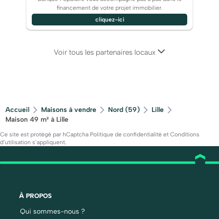
financement de votre projet immobilier.
cliquez-ici
Voir tous les partenaires locaux
Accueil
Maisons à vendre
Nord (59)
Lille
Maison 49 m² à Lille
Ce site est protégé par hCaptcha
Politique de confidentialité
et
Conditions
d’utilisation
s’appliquent.
À PROPOS
Qui sommes-nous ?