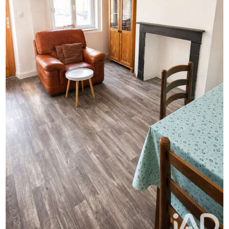
Honoraires d'agence à la charge du vendeur.
La présentation d'une pièce d'identité en cours de validité
sera demandée à la visite, conformément à l'article L. 561-
5 du Code monétaire et financier. Les informations sur les
risques auxquels ce bien est exposé, y compris
l'obligation légale de débroussaillement, sont disponibles
sur le site Géorisques : http://www.georisques.gouv.fr.
La présente annonce immobilière a été rédigée sous la
responsabilité éditoriale de M Mickaël Bettan mandataire
indépendant en immobilier (sans détention de fonds),
agent commercial de la SAS I@D France immatriculé au
RSAC de LILLE METROPOLE sous le numéro 832403752,
titulaire de la carte de démarchage immobilier pour le
compte de la société I@D France SAS.Informations LOI
ALUR : Honoraires charge vendeur.
(gedeon_6727_33455678)