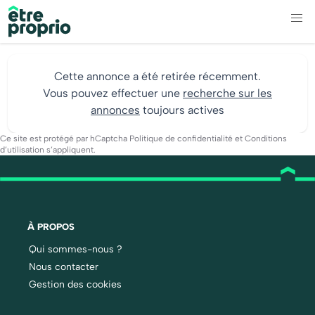
Cette annonce a été retirée récemment.
Vous pouvez effectuer une
recherche sur les
annonces
toujours actives
Ce site est protégé par hCaptcha
Politique de confidentialité
et
Conditions
d’utilisation
s’appliquent.
À PROPOS
Qui sommes-nous ?
Nous contacter
Gestion des cookies