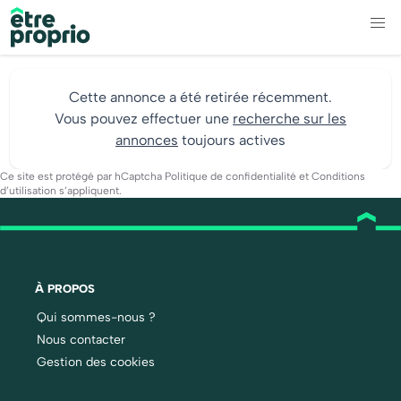
Cette annonce a été retirée récemment.
Vous pouvez effectuer une
recherche sur les
annonces
toujours actives
Ce site est protégé par hCaptcha
Politique de confidentialité
et
Conditions
d’utilisation
s’appliquent.
À PROPOS
Qui sommes-nous ?
Nous contacter
Gestion des cookies