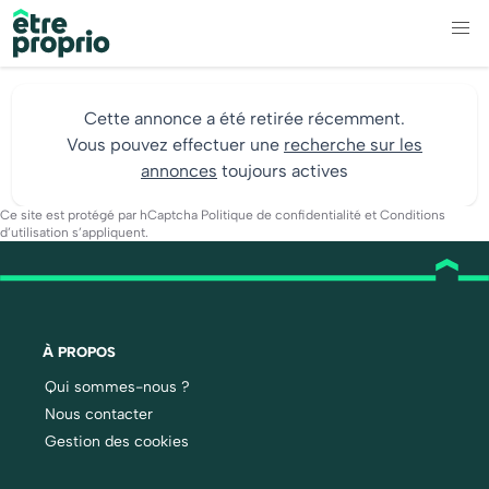
Cette annonce a été retirée récemment.
Vous pouvez effectuer une
recherche sur les
annonces
toujours actives
Ce site est protégé par hCaptcha
Politique de confidentialité
et
Conditions
d’utilisation
s’appliquent.
À PROPOS
Qui sommes-nous ?
Nous contacter
Gestion des cookies