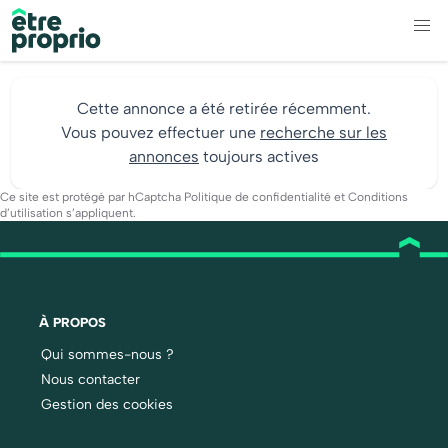
Cette annonce a été retirée récemment.
Vous pouvez effectuer une
recherche sur les
annonces
toujours actives
Ce site est protégé par hCaptcha
Politique de confidentialité
et
Conditions
d’utilisation
s’appliquent.
À PROPOS
Qui sommes-nous ?
Nous contacter
Gestion des cookies