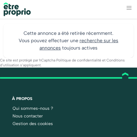
Cette annonce a été retirée récemment.
Vous pouvez effectuer une
recherche sur les
annonces
toujours actives
Ce site est protégé par hCaptcha
Politique de confidentialité
et
Conditions
d’utilisation
s’appliquent.
À PROPOS
Qui sommes-nous ?
Nous contacter
Gestion des cookies