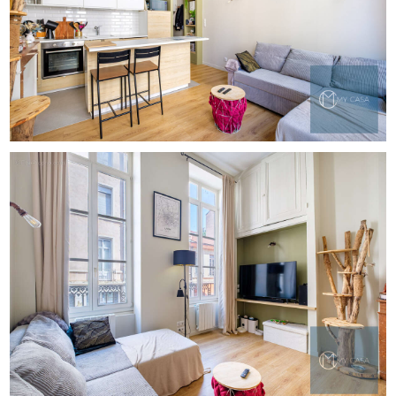
de nombreux rangements, ainsi que d'une salle d'eau. En
excellent état, aucun travaux n'est à prévoir : vous n'aurez
plus qu'à poser vos valises.
Une cave et un grenier complètent ce bien, offrant des
espaces de rangement particulièrement appréciables.
Ce bien constitue une opportunité idéale pour une
résidence principale, un pied-à-terre ou un
investissement locatif.
À découvrir sans tarder.
Contactez MYCASA IMMOBILIER au [Coordonnées
masquées] pour organiser une visite.