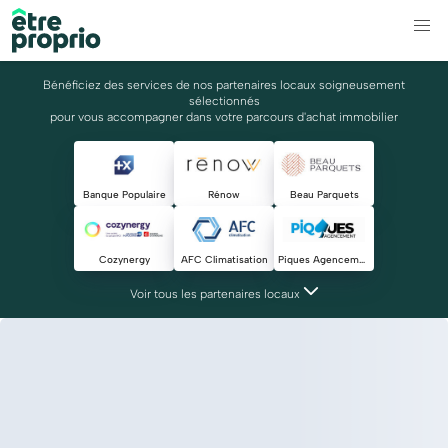
Bénéficiez des services de nos partenaires locaux soigneusement
sélectionnés
pour vous accompagner dans votre parcours d'achat immobilier
Banque Populaire
Rénow
Beau Parquets
Cozynergy
AFC Climatisation
Piques Agencement
Voir tous les partenaires locaux