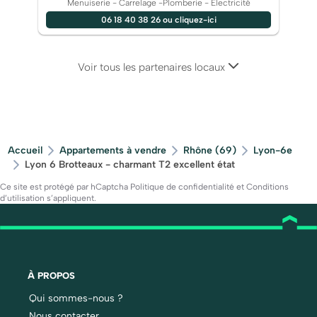
Menuiserie - Carrelage -Plomberie - Electricité
06 18 40 38 26 ou cliquez-ici
Voir tous les partenaires locaux
Accueil
Appartements à vendre
Rhône (69)
Lyon-6e
Lyon 6 Brotteaux - charmant T2 excellent état
Ce site est protégé par hCaptcha
Politique de confidentialité
et
Conditions
d’utilisation
s’appliquent.
À PROPOS
Qui sommes-nous ?
Nous contacter