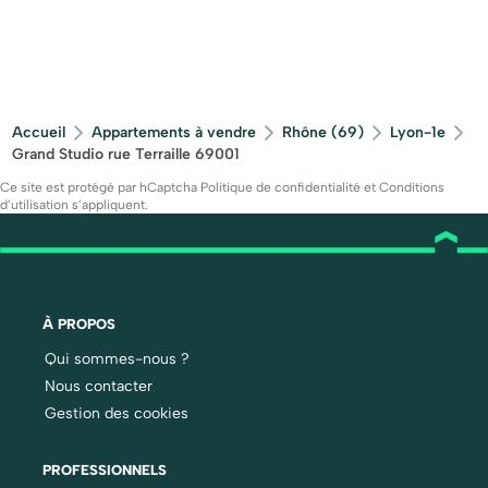
Accueil
Appartements à vendre
Rhône (69)
Lyon-1e
Grand Studio rue Terraille 69001
Ce site est protégé par hCaptcha
Politique de confidentialité
et
Conditions
d’utilisation
s’appliquent.
À PROPOS
Qui sommes-nous ?
Nous contacter
Gestion des cookies
PROFESSIONNELS