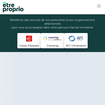
Bénéficiez des services de nos partenaires locaux soigneusement
sélectionnés
pour vous accompagner dans votre parcours d'achat immobilier
Caisse d’Epargne
Cozynergy
AFC Climatisation