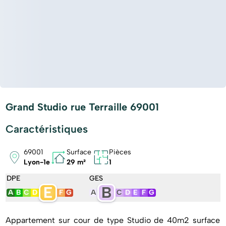
Grand Studio rue Terraille 69001
Caractéristiques
69001
Surface
Pièces
Lyon-1e
29 m²
1
DPE
GES
E
B
A
B
C
D
F
G
A
C
D
E
F
G
Appartement sur cour de type Studio de 40m2 surface