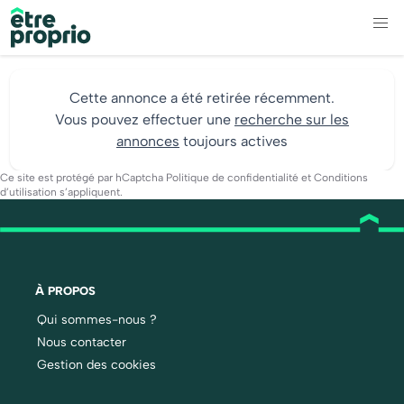
Cette annonce a été retirée récemment.
Vous pouvez effectuer une
recherche sur les
annonces
toujours actives
Ce site est protégé par hCaptcha
Politique de confidentialité
et
Conditions
d’utilisation
s’appliquent.
À PROPOS
Qui sommes-nous ?
Nous contacter
Gestion des cookies