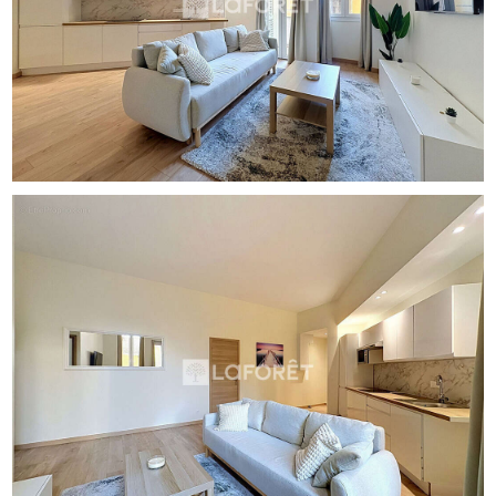
cuisine ouverte entièrement équipée s'intègre
harmonieusement au séjour pour un ensemble fluide et
convivial. Côté nuit, une chambre confortable avec
rangements intégrés et une salle d'eau moderne
entièrement rénovée, aux finitions soignées. Ce bien clé
en main est vendu entièrement meublé, prêt à vivre dès la
signature, parfait pour une résidence principale ou un
pied-à-terre sur la Côte d'Azur. Prestations complètes : -
Climatisation réversible - Double vitrage et menuiseries
PVC - Fibre optique - Ascenseur et interphone - Système
de sécurité incendie Une opportunité rare sur Nice
Riquier, dans un environnement urbain recherché,
parfaitement desservi et en plein essor. A visiter sans
tarder. Copropriété de 58 lots - dont 42 lots habitation.
(Pas de procédure en cours). Charges annuelles : 816
euros.