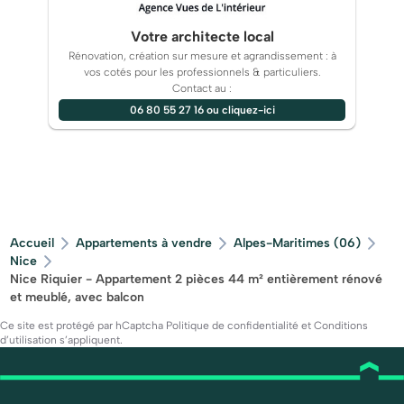
Votre architecte local
Rénovation, création sur mesure et agrandissement : à
vos cotés pour les professionnels & particuliers.
Contact au :
06 80 55 27 16 ou cliquez-ici
Accueil
Appartements à vendre
Alpes-Maritimes (06)
Nice
Nice Riquier - Appartement 2 pièces 44 m² entièrement rénové
et meublé, avec balcon
Ce site est protégé par hCaptcha
Politique de confidentialité
et
Conditions
d’utilisation
s’appliquent.