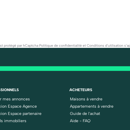
est protégé par hCaptcha
Politique de confidentialité
et
Conditions d’utilisation
s’ap
SIONNELS
ACHETEURS
er mes annonces
Maisons à vendre
ion Espace Agence
Appartements à vendre
ion Espace partenaire
Guide de l'achat
ls immobiliers
Aide - FAQ