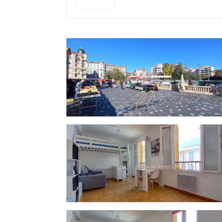
Composé ainsi : une spacieuse et lumineu
salle d'eau avec WC. Fenêtres en double vit
Faibles charges (80 euros mensuels) co
ascenseur, chauffage électrique individuel.
Idéal 1er achat ou investissement locati
présenté par Michael Hazan, votre conseil