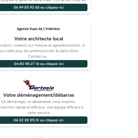
 soignée & garantie décennale. Contactez-nous au
06 99 85 92 65 ou cliquez-ici
Votre architecte local
vation, création sur mesure et agrandissement : à
os cotés pour les professionnels & particuliers.
Contact au :
06 80 55 27 16 ou cliquez-ici
Votre déménagement/débarras
On déménage, on débarrasse, vous respirez.
ervention rapide et efficace. Une équipe efficace à
votre service
06 22 28 85 10 ou cliquez-ici