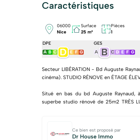
Caractéristiques
06000
Surface
Pièces
Nice
25 m²
1
DPE
GES
D
B
A
B
C
E
F
G
A
C
D
E
F
G
Secteur LIBÉRATION - Bd Auguste Raynaud
cinéma). STUDIO RÉNOVE en ÉTAGE ÉLEV
Situé en bas du bd Auguste Raynaud, à
superbe studio rénové de 25m2 TRÈS 
plafond de 2.80m. Situé au 5ème étage ave
Tramway LIBÉRATION à 5min à pieds, p
écoles et restaurants à proximité imméd
Ce bien est proposé par
VALROSE.
Dr House Immo