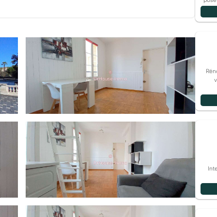
pose
se pièce de vie de 17m2, une cuisine séparée équipée,
rage, murs isolés.
mprenant eau froide, entretien parties communes et
 Taxe foncière : 680 euros
f, locations saisonnières autorisées Ce bien vous est
ler indépendant Dr House Immo.
Réno
v
Int