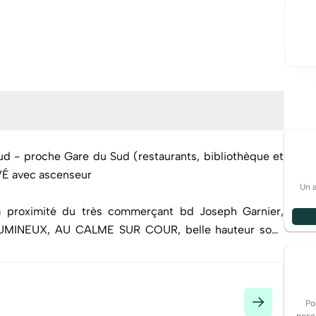
 - proche Gare du Sud (restaurants, bibliothèque et
É avec ascenseur
Un 
 proximité du très commerçant bd Joseph Garnier,
LUMINEUX, AU CALME SUR COUR, belle hauteur sous
c ascenseur d'une petite copropriété bien entretenue.
roche de la Gare du Sud et du marché. Commerces,
iate. A 10min à pieds de la prestigieuse université
Po