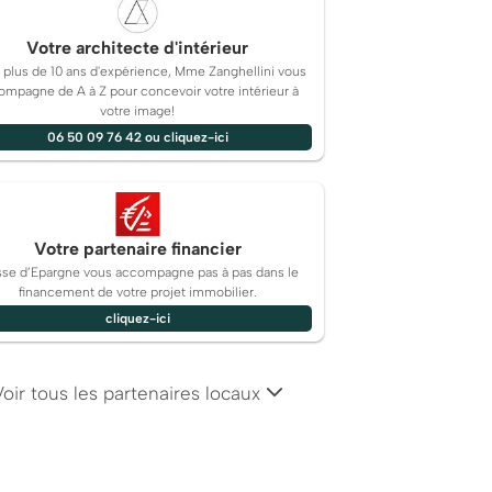
Votre architecte d'intérieur
 plus de 10 ans d'expérience, Mme Zanghellini vous
ompagne de A à Z pour concevoir votre intérieur à
votre image!
06 50 09 76 42 ou cliquez-ici
Votre partenaire financier
sse d’Epargne vous accompagne pas à pas dans le
financement de votre projet immobilier.
cliquez-ici
Voir tous les partenaires locaux