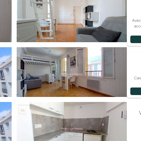
Avec
acc
Cai