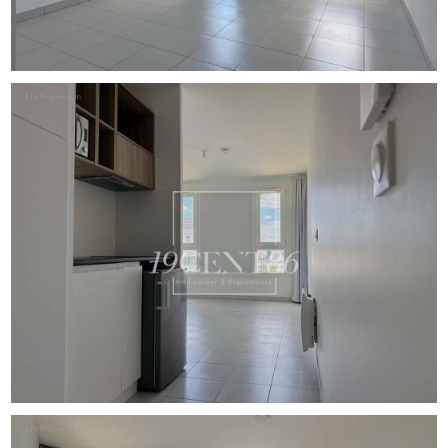
entretien copropriété + ascenseur)
Consommations énergétiques : A (50) / GES : A (1).
Estimation des coûts annuels d’énergie du logement
entre 130 € et 230 € par an - Année de référence :
2[Coordonnées masquées]3
Honoraires charge vendeur.
Pas de procédure en cours.
Les informations sur les risques auxquels ce bien est
exposé sont disponibles sur le site Géorisques :
georisques.gouv.fr
Pour plus d'informations, merci de contacter , par mail ou
par téléphone. Contact MAÏA.