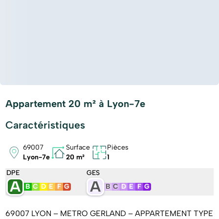
Appartement 20 m² à Lyon-7e
Caractéristiques
69007
Surface
Pièces
Lyon-7e
20 m²
1
DPE
GES
A
A
B
C
D
E
F
G
B
C
D
E
F
G
69007 LYON – METRO GERLAND – APPARTEMENT TYPE