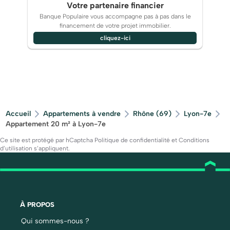
Votre partenaire financier
Banque Populaire vous accompagne pas à pas dans le
financement de votre projet immobilier.
cliquez-ici
Accueil
Appartements à vendre
Rhône (69)
Lyon-7e
Appartement 20 m² à Lyon-7e
Ce site est protégé par hCaptcha
Politique de confidentialité
et
Conditions
d’utilisation
s’appliquent.
À PROPOS
Qui sommes-nous ?